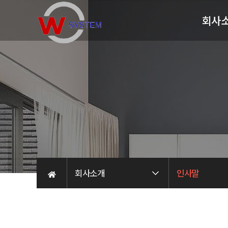
회사
인사
연
조직
인증
오시는
회사소개
인사말