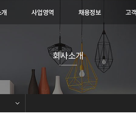
소개
사업영역
채용정보
고
말
사업분야
복지제도
견
혁
채용정보
비회
도
공
회사소개
서
 길